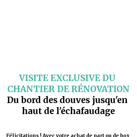
Les Féeriques
Halloween
Nuit des Châteaux
Visites exclusives
Pâques
VISITE EXCLUSIVE DU 
Visites guidées
CHANTIER DE RÉNOVATION
Du bord des douves jusqu'en 
Visites libres
haut de l'échafaudage
Félicitations ! Avec votre achat de part ou de box 