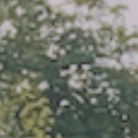
Les Féeriques
Halloween
Nuit des Châteaux
Visites exclusives
Pâques
Visites guidées
Visites libres