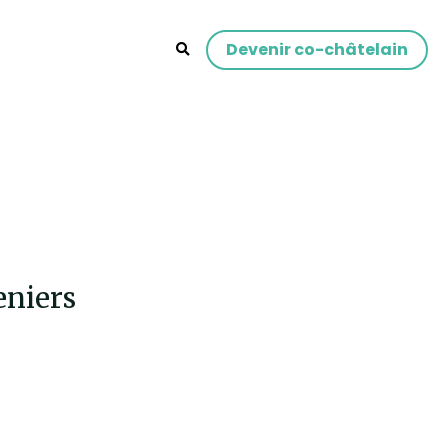
Devenir co-châtelain
eniers