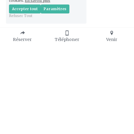
cookies.
En savoir plus
Accepter tout
Paramètres
Refuser Tout
Réserver
Téléphoner
Venir
PRATIQUE 
PRESSE
🔗 
Photos libres de droit
Horaires d'ouvertures : 
🔗 
Dossier de presse
à partir du 13 Février
🔗 
Consulter la Presse
10h à 18h vendredi au 
dimanche
Mars, Octobre, et jusqu'au 15 