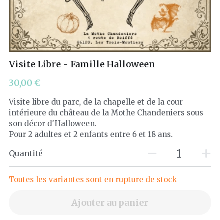
Les Féeriques
Halloween
Visite Libre - Famille Halloween
Nuit des Châteaux
30,00 €
Visites exclusives
Visite libre du parc, de la chapelle et de la cour
Pâques
intérieure du château de la Mothe Chandeniers sous
son décor d'Halloween.
Pour 2 adultes et 2 enfants entre 6 et 18 ans.
Visites guidées
Quantité
Visites libres
Toutes les variantes sont en rupture de stock
Ajouter au panier