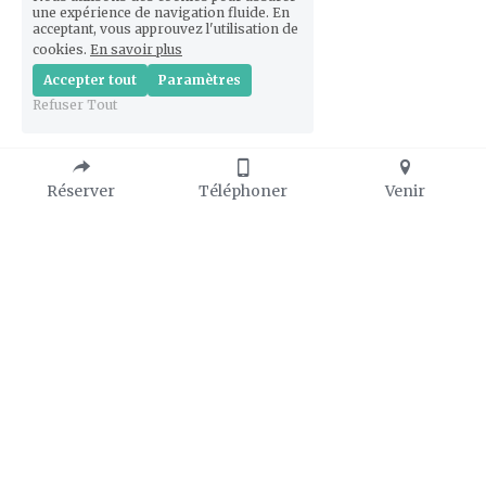
une expérience de navigation fluide. En
acceptant, vous approuvez l'utilisation de
cookies.
En savoir plus
Accepter tout
Paramètres
Refuser Tout
Réserver
Téléphoner
Venir
PRATIQUE 
PRESSE
🔗 
Photos libres de droit
Horaires d'ouvertures : 
🔗 
Dossier de presse
à partir du 13 Février
🔗 
Consulter la Presse
10h à 18h vendredi au 
dimanche