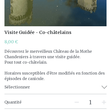
Les Féeriques
Halloween
Visite Guidée - Co-châtelains
Nuit des Châteaux
8,00 €
Visites exclusives
Découvrez le merveilleux Château de la Mothe
Pâques
Chandeniers à travers une visite guidée.
Pour tout co-châtelain.
Visites guidées
Horaires susceptibles d’être modifiés en fonction des
épisodes de canicule.
Visites libres
Sélectionner
Quantité