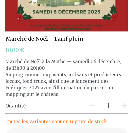
Les Féeriques
Halloween
Marché de Noël - Tarif plein
Nuit des Châteaux
10,00 €
Visites exclusives
Marché de Noël à la Mothe — samedi 06 décembre,
Pâques
de 13h00 à 20h00.
Au programme : exposants, artisans et producteurs
locaux, food-truck, ainsi que le lancement des
Visites guidées
Féériques 2025 avec l’illumination du parc et un
mapping sur le château.
Visites libres
Quantité
Toutes les variantes sont en rupture de stock