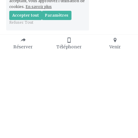
acceptant, vous approuvez l'utilisation de
cookies.
En savoir plus
Accepter tout
Paramètres
Refuser Tout
Réserver
Téléphoner
Venir
PRATIQUE 
PRESSE
🔗 
Photos libres de droit
Horaires d'ouvertures : 
🔗 
Dossier de presse
à partir du 13 Février
🔗 
Consulter la Presse
10h à 18h vendredi au 
dimanche