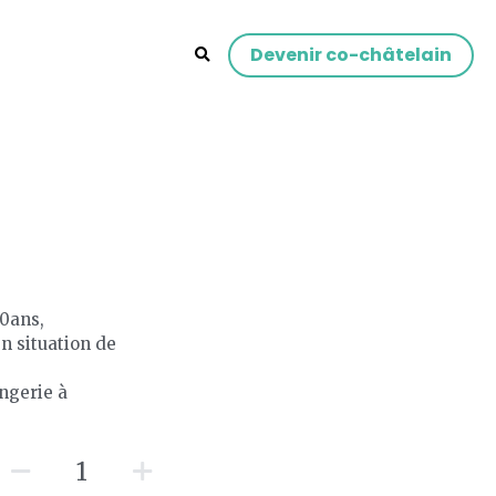
Devenir co-châtelain
60ans,
 situation de
angerie à