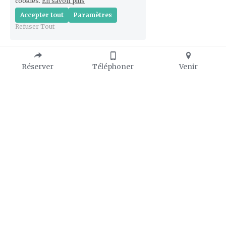
cookies.
En savoir plus
Accepter tout
Paramètres
Refuser Tout
Réserver
Téléphoner
Venir
PRATIQUE 
PRESSE
🔗 
Photos libres de droit
Horaires d'ouvertures : 
🔗 
Dossier de presse
à partir du 13 Février
🔗 
Consulter la Presse
10h à 18h vendredi au 
dimanche
Mars, Octobre, et jusqu'au 15 