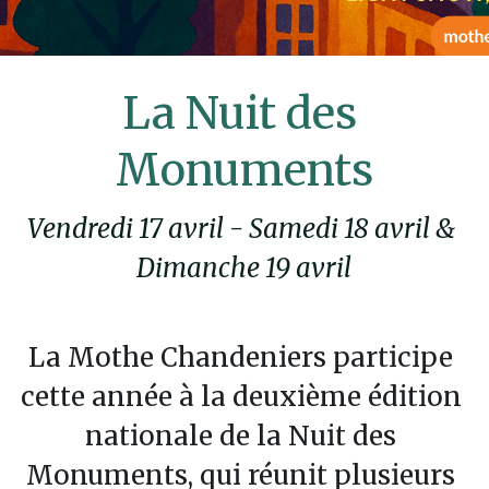
Les Féeriques
Halloween
La Nuit des 
Nuit des Châteaux
Monuments
Visites exclusives
Vendredi 17 avril - Samedi 18 avril & 
Pâques
Dimanche 19 avril
Visites guidées
La Mothe Chandeniers participe 
Visites libres
cette année à la deuxième édition 
nationale de la Nuit des 
Monuments, qui réunit plusieurs 