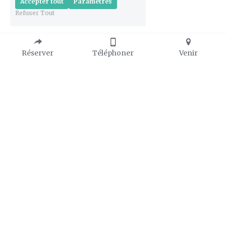
Accepter tout
Paramètres
Refuser Tout
Réserver
Téléphoner
Venir
PRATIQUE 
PRESSE
🔗 
Photos libres de droit
Horaires d'ouvertures : 
🔗 
Dossier de presse
à partir du 13 Février
🔗 
Consulter la Presse
10h à 18h vendredi au 
dimanche
Mars, Octobre, et jusqu'au 15 
Novembre
10h à 18h, mercredi au 