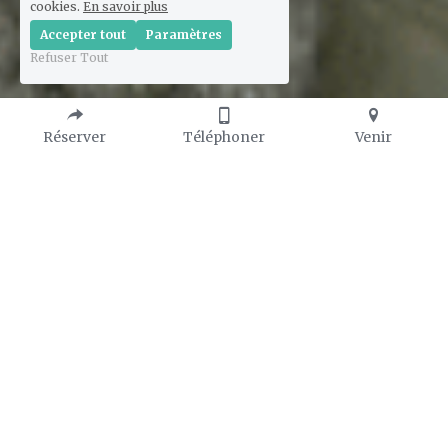
cookies.
En savoir plus
Accepter tout
Paramètres
Refuser Tout
Réserver
Téléphoner
Venir
Dans le cadre de notre engagement à vous tenir 
informés et des demandes qui ont été formulées 
dernièrement, nous souhaitons vous expliquer à 
nouveau l’organisation de nos structures et de notre 
modèle, inventé il y a quelques années.
Tout d’abord, il est essentiel de souligner que la 
Société par Actions Simplifiée (SAS) du château de 
la Mothe Chandeniers
 est l’unique entité 
propriétaire à 100% du château, des dépendances et 
des terrains. Il en est de même pour les châteaux de 
l’Ebaupinay, Vibrac et Boulogne avec les SAS du 
même nom.