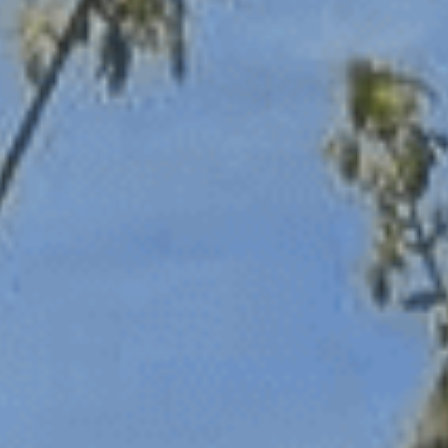
Les Féeriques
Halloween
Nuit des Châteaux
Visites exclusives
Pâques
Visites guidées
Visites libres