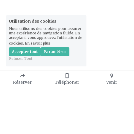
Utilisation des cookies
Nous utilisons des cookies pour assurer
une expérience de navigation fluide. En
acceptant, vous approuvez l'utilisation de
cookies.
En savoir plus
Accepter tout
Paramètres
Refuser Tout
Réserver
Téléphoner
Venir
11-12 juin 2022
- Mise en place d'une pente spéciale PMR sur la 
passerelle
- Réparation du chemin de promenade le long 
des douves
- Élargissement et remise en place du chemin de 
départ de visite