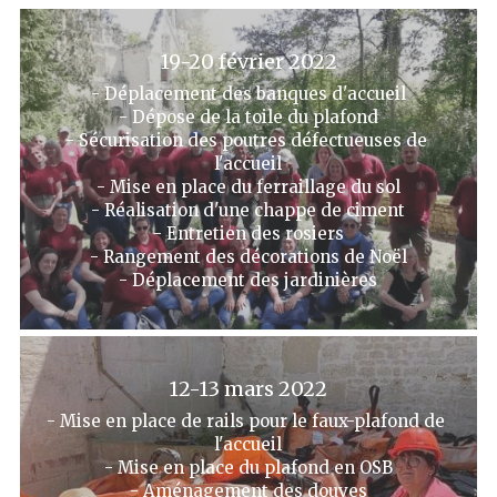
19-20 février 2022
- Déplacement des banques d'accueil
- Dépose de la toile du plafond
- Sécurisation des poutres défectueuses de 
l'accueil
- Mise en place du ferraillage du sol
- Réalisation d'une chappe de ciment
- Entretien des rosiers
- Rangement des décorations de Noël
- Déplacement des jardinières
12-13 mars 2022
- Mise en place de rails pour le faux-plafond de 
l'accueil
- Mise en place du plafond en OSB
- Aménagement des douves