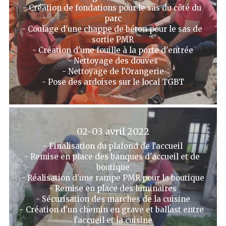
- Création de fondations pour le sas du côté du 
parc
- Coulage d'une chappe de béton pour le sas de 
sortie PMR
- Création d'une fouille à la porte d'entrée
- Nettoyage des douves
- Nettoyage de l'Orangerie
- Pose des ardoises sur le local TGBT
02-03 avril 2022
- Finalisation du plafond de l'accueil
- Remise en place des banques d'accueil et de 
boutique
- Réalisation d'une rampe PMR pour la boutique
- Remise en place des luminaires
- Sécurisation des marches de la cuisine
- Création d'un chemin en grave et ballast entre 
l'accueil et la cuisine