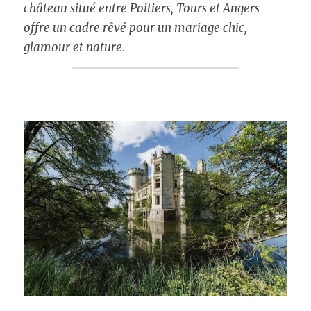
château situé entre Poitiers, Tours et Angers 
Les Féeriques
offre un cadre rêvé pour un mariage chic, 
glamour et nature
.
Halloween
Nuit des Châteaux
Visites exclusives
Pâques
Visites guidées
Visites libres