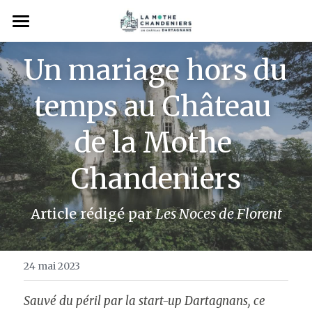
×
LES CATÉGORIES DE LA BOUTIQUE
Découvrir
Un mariage hors du 
Toutes les catégories
Visiter
Notre histoire
temps au Château 
Concert
Les Chroniques de la Mothe
Profiter
Nos visites
de la Mothe 
Marché de Noël
Nos événements
Séjourner
Chandeniers
Noël des CC
Nos balades particulières
Privatiser
Festival Médiéval
Espace co-châtelain
Article rédigé par 
Les Noces de Florent
Nuit des Monuments
Rechercher
24 mai 2023
Les JEP
Devenir co-châtelain
Sauvé du péril par la start-up Dartagnans, ce 
Les soiree dete